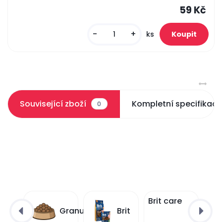
59 Kč
-
+
ks
Související zboží
Kompletní specifikace
0
Brit care
Granule
Brit