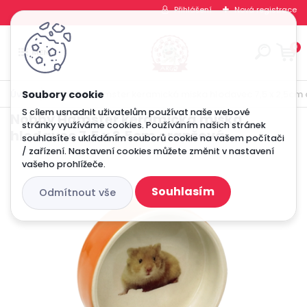
Přihlášení
Nová registrace
0
Úvod
Nobby Hamster keramická miska hlodavec 7,5 x 2,5cm
S cílem usnadnit uživatelům používat naše webové
Nobby Hamster keramická miska
stránky využíváme cookies. Používáním našich stránek
hlodavec 7,5 x 2,5cm oranžová
souhlasíte s ukládáním souborů cookie na vašem počítači
/ zařízení. Nastavení cookies můžete změnit v nastavení
vašeho prohlížeče.
Souhlasím
Odmítnout vše