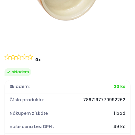
0x
skladem
Skladem:
20 ks
Číslo produktu:
7887197770992262
Nákupem získáte
1 bod
naše cena bez DPH :
49 Kč