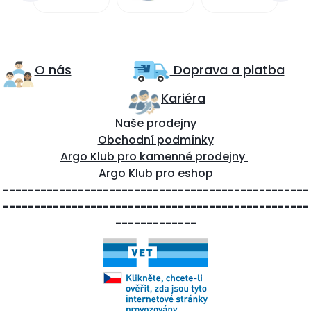
O nás
Doprava a platba
Kariéra
Naše prodejny
Obchodní podmínky
Argo Klub
p
ro
kamenné prodejny
Argo Klub
pro
eshop
-------------------------------------------------
-------------------------------------------------
-------------